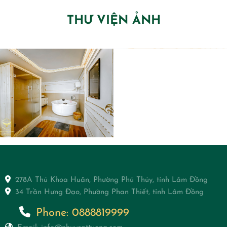
táo mỗi khi ngủ dậy hay
đúng cách, da bạn sẽ vô
THƯ VIỆN ẢNH
xong công việc. Tuy nhiên,
tình mất hết độ ẩm và trở
làm sao để có thể massage
nên khô ráp, kém sức sống
đầu đúng cách lại là câu
đi. Mùa đông cũng sắp
chuyện không phải ai cũng
đến, cùng mình khám phá
biết. Vậy hãy để mình chia
10 bí quyết chăm sóc da
sẻ với bạn cách mát xa
trong thời tiết hanh khô và
đầu hiệu quả ngay dưới
se lạnh này nhé!
đây nhé!
278A Thủ Khoa Huân, Phường Phú Thủy, tỉnh Lâm Đồng