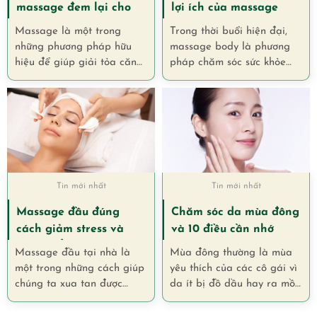
massage đem lại cho
lợi ích của massage
sức khỏe không phải ai
body
Massage là một trong
Trong thời buổi hiện đại,
cũng biết
những phương pháp hữu
massage body là phương
hiệu để giúp giải tỏa căng
pháp chăm sóc sức khỏe
thẳng và đau nhức. Hiện
không còn quá xa lạ.
nay có rất nhiều trung tâm
Phương pháp này ra đời
Spa đã sử dụng phương
đã trở thành phương pháp
pháp massage này. Nhưng
thư giãn giảm stress hiệu
cũng đang có rất nhiều
quả được nhiều người ưa
những băn khoăn không
chuộng. Ngoài ra massage
hiểu hết những lợi ích của
body còn mang lại nhiều
massage đem lại cho sức
Tin mới nhất
lợi ích tốt cho sức khỏe. Sau
Tin mới nhất
khỏe người dùng. Trong bài
đây là 9 lợi ích mà
Massage đầu đúng
Chăm sóc da mùa đông
viết này chúng tôi sẽ giúp
massage body mang lại.
cách giảm stress và
và 10 điều cần nhớ
bạn khám phá những công
căng thẳng tại nhà
dụng tuyệt vời của việc
Massage đầu tại nhà là
Mùa đông thường là mùa
massage. Hãy cùng theo
một trong những cách giúp
yêu thích của các cô gái vì
dõi nhé.
chúng ta xua tan được
da ít bị đồ dầu hay ra mồ
những cơn đau đầu,
hôi. Tuy nhiên nếu không
choáng váng hay thiếu tỉnh
chăm sóc da mùa đông