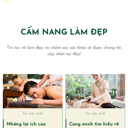
10
Tránh được những cơn đau nhức
CẨM NANG LÀM ĐẸP
Tin tức về làm đẹp và chăm sóc sức khỏe sẽ được chúng tôi
cập nhật tại đây!
Tin mới nhất
Tin mới nhất
Những lợi ích của
Cùng mình tìm hiểu về