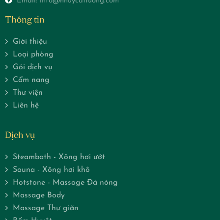
34 Trần Hưng Đạo, Phường Phan Thiết, tỉnh Lâm Đồng
Phone: 0888819999
Email: info@nhuycattuong.com
Thông tin
Giới thiệu
Loại phòng
Gói dịch vụ
Cẩm nang
Thư viện
Liên hệ
Dịch vụ
Steambath - Xông hơi ướt
Sauna - Xông hơi khô