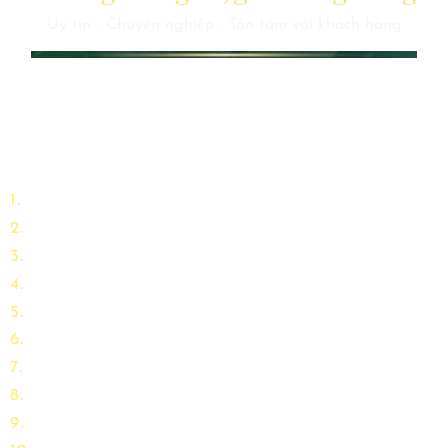
Uy tín - Chuyên nghiệp - Tận tâm với khách hàng
Một chuyến đi massage sẽ vừa hợp lý về thời gian, giá cả lại
phải chăng, rất phù hợp với xu hướng sống gấp gáp và căng
thẳng như ngày nay.
1
Giảm căng thẳng, mệt mỏi
2
Khỏe mạnh hơn
3
Lợi ích về mặt tinh thần
4
Giảm cân, nâng cao đề kháng
5
Giải độc cơ thể
6
Trẻ đẹp hơn & ổn định huyết áp
7
Cải thiện lưu thông máu
8
Cải thiện tính linh hoạt và hơi thở
9
Chất lượng giấc ngủ tốt hơn